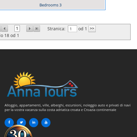
Bedrooms
3
1
Stranica:
od 1
do
18
od
1
Alloggio, appartamenti, ville, alberghi, escursioni, noleggio auto e privati di navi
per la vostra vacanza sulla costa adriatica croata e Croazia continentale