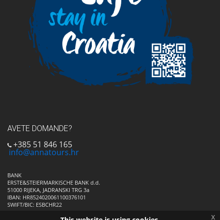
AVETE DOMANDE?
+385 51 846 165
info@annatours.hr
BANK
ERSTE&STEIERMARKISCHE BANK d.d.
51000 RIJEKA, JADRANSKI TRG 3a
IBAN: HR8524020061100376101
SWIFT/BIC: ESBCHR22
x
This website is using cookies.