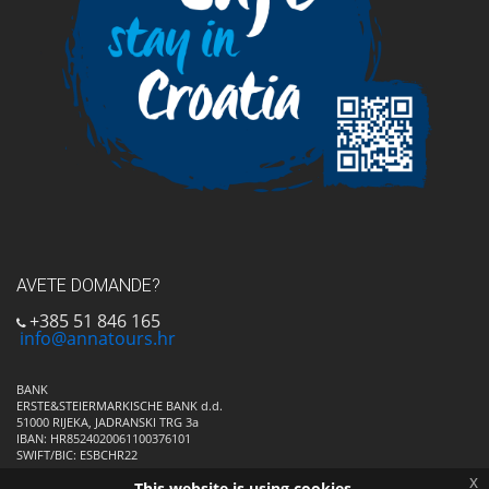
AVETE DOMANDE?
+385 51 846 165
info@annatours.hr
BANK
ERSTE&STEIERMARKISCHE BANK d.d.
51000 RIJEKA, JADRANSKI TRG 3a
IBAN: HR8524020061100376101
SWIFT/BIC: ESBCHR22
x
This website is using cookies.