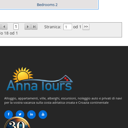
Bedrooms
2
1
Stranica:
od 1
do
18
od
1
Alloggio, appartamenti, ville, alberghi, escursioni, noleggio auto e privati di navi
per la vostra vacanza sulla costa adriatica croata e Croazia continentale