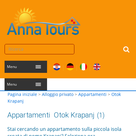
Menu
Menu
Pagina iniziale
>
Alloggio privato
>
Appartamenti
>
Otok
Krapanj
Appartamenti
Otok Krapanj
(1)
Stai cercando un appartamento sulla piccola isola
croata di nome Krapanj? Seleziona ora