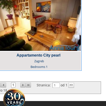
Appartamento City pearl
Zagreb
Bedrooms
1
1
Stranica:
od 1
do
18
od
3