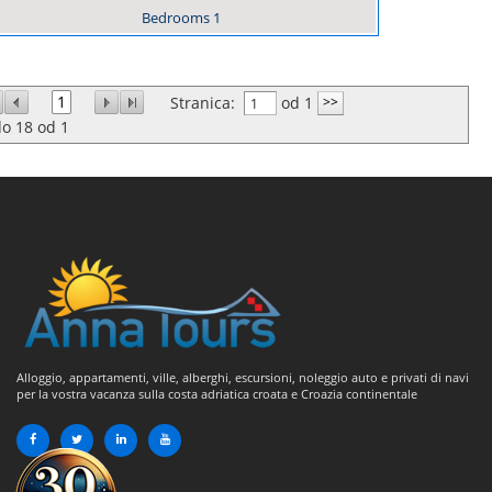
Bedrooms
1
1
Stranica:
od 1
do
18
od
1
Alloggio, appartamenti, ville, alberghi, escursioni, noleggio auto e privati di navi
per la vostra vacanza sulla costa adriatica croata e Croazia continentale