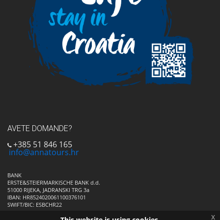
AVETE DOMANDE?
+385 51 846 165
info@annatours.hr
BANK
ERSTE&STEIERMARKISCHE BANK d.d.
51000 RIJEKA, JADRANSKI TRG 3a
IBAN: HR8524020061100376101
SWIFT/BIC: ESBCHR22
x
This website is using cookies.