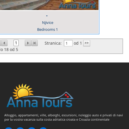
-
Njivice
Bedrooms
1
1
Stranica:
od 1
do
18
od
5
Alloggio, appartamenti, ville, alberghi, escursioni, noleggio auto e privati di navi
per la vostra vacanza sulla costa adriatica croata e Croazia continentale