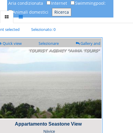
Aria condizionata
Internet
Swimmingpool:
Animali domestici
int selected
Selezionato: 0
Quick view
Selezionare
Gallery and
description
Appartamento Seastone View
Njivice