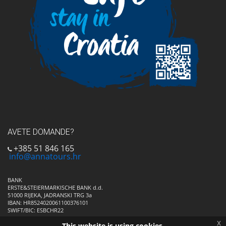
AVETE DOMANDE?
+385 51 846 165
info@annatours.hr
BANK
ERSTE&STEIERMARKISCHE BANK d.d.
51000 RIJEKA, JADRANSKI TRG 3a
IBAN: HR8524020061100376101
SWIFT/BIC: ESBCHR22
x
This website is using cookies.