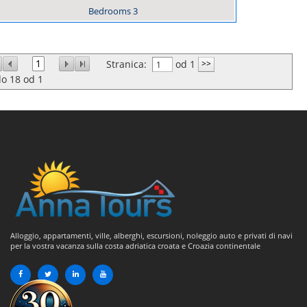
Bedrooms
3
1
Stranica:
od 1
do
18
od
1
Alloggio, appartamenti, ville, alberghi, escursioni, noleggio auto e privati di navi
per la vostra vacanza sulla costa adriatica croata e Croazia continentale