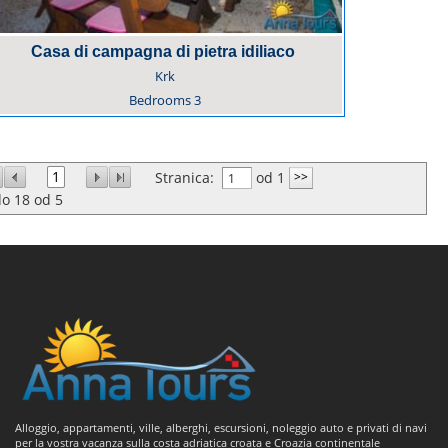
Casa di campagna di pietra idiliaco
Krk
Bedrooms
3
1
Stranica:
od 1
do
18
od
5
Alloggio, appartamenti, ville, alberghi, escursioni, noleggio auto e privati di navi
per la vostra vacanza sulla costa adriatica croata e Croazia continentale