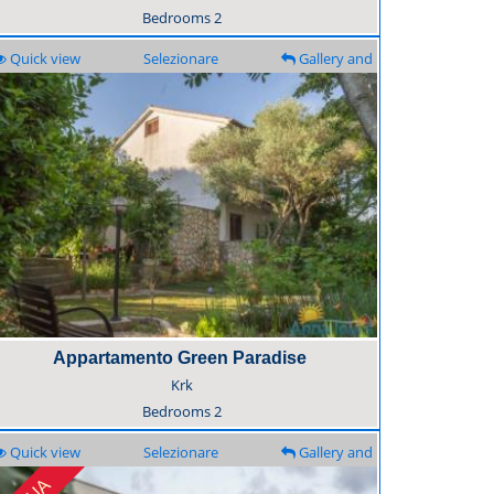
Bedrooms
2
Quick view
Selezionare
Gallery and
description
Appartamento Green Paradise
Krk
Bedrooms
2
Quick view
Selezionare
Gallery and
description