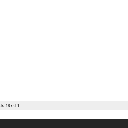
do
18
od
1