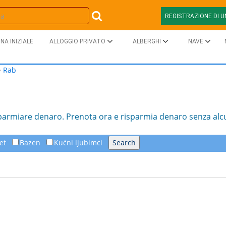
REGISTRAZIONE DI U
NA INIZIALE
ALLOGGIO PRIVATO
ALBERGHI
NAVE
>
Rab
isparmiare denaro. Prenota ora e risparmia denaro senza alc
et
Bazen
Kućni ljubimci