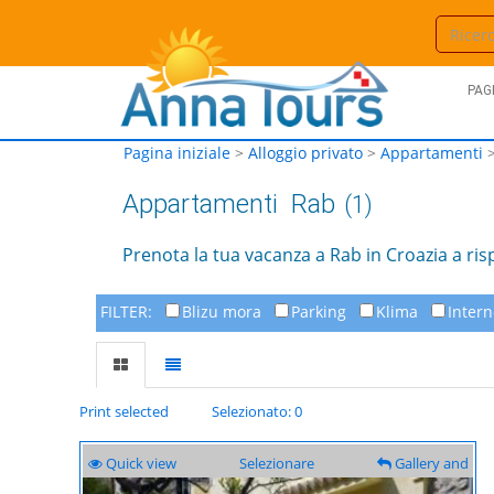
PAGI
Pagina iniziale
>
Alloggio privato
>
Appartamenti
Appartamenti
Rab
(1)
Prenota la tua vacanza a Rab in Croazia a r
FILTER:
Blizu mora
Parking
Klima
Intern
Print selected
Selezionato: 0
Quick view
Selezionare
Gallery and
description