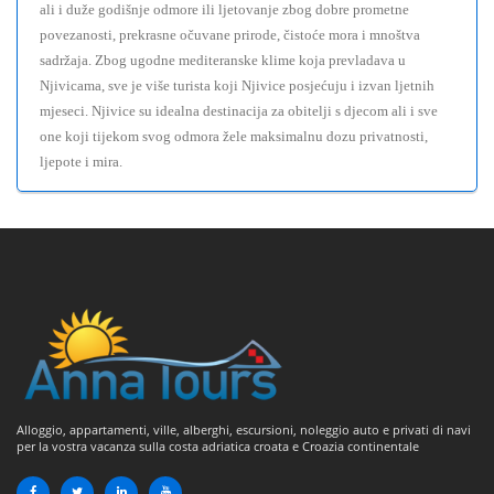
ali i duže godišnje odmore ili ljetovanje zbog dobre prometne
povezanosti, prekrasne očuvane prirode, čistoće mora i mnoštva
sadržaja. Zbog ugodne mediteranske klime koja prevladava u
Njivicama, sve je više turista koji Njivice posjećuju i izvan ljetnih
mjeseci. Njivice su idealna destinacija za obitelji s djecom ali i sve
one koji tijekom svog odmora žele maksimalnu dozu privatnosti,
ljepote i mira.
Alloggio, appartamenti, ville, alberghi, escursioni, noleggio auto e privati di navi
per la vostra vacanza sulla costa adriatica croata e Croazia continentale