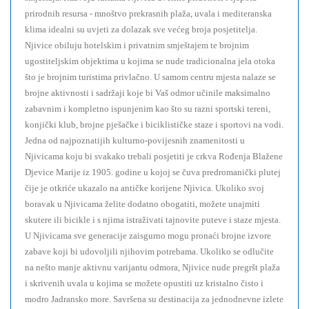
prirodnih resursa - mnoštvo prekrasnih plaža, uvala i mediteranska
klima idealni su uvjeti za dolazak sve većeg broja posjetitelja.
Njivice obiluju hotelskim i privatnim smještajem te brojnim
ugostiteljskim objektima u kojima se nude tradicionalna jela otoka
što je brojnim turistima privlačno. U samom centru mjesta nalaze se
brojne aktivnosti i sadržaji koje bi Vaš odmor učinile maksimalno
zabavnim i kompletno ispunjenim kao što su razni sportski tereni,
konjički klub, brojne pješačke i biciklističke staze i sportovi na vodi.
Jedna od najpoznatijih kulturno-povijesnih znamenitosti u
Njivicama koju bi svakako trebali posjetiti je crkva Rođenja Blažene
Djevice Marije iz 1905. godine u kojoj se čuva predromanički plutej
čije je otkriće ukazalo na antičke korijene Njivica. Ukoliko svoj
boravak u Njivicama želite dodatno obogatiti, možete unajmiti
skutere ili bicikle i s njima istraživati tajnovite puteve i staze mjesta.
U Njivicama sve generacije zaisgurno mogu pronaći brojne izvore
zabave koji bi udovoljili njihovim potrebama. Ukoliko se odlučite
na nešto manje aktivnu varijantu odmora, Njivice nude pregršt plaža
i skrivenih uvala u kojima se možete opustiti uz kristalno čisto i
modro Jadransko more. Savršena su destinacija za jednodnevne izlete