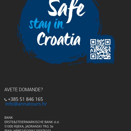
AVETE DOMANDE?
+385 51 846 165
info@annatours.hr
BANK
ERSTE&STEIERMARKISCHE BANK d.d.
51000 RIJEKA, JADRANSKI TRG 3a
IBAN: HR8524020061100376101