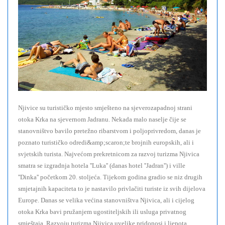
Njivice su turističko mjesto smješteno na sjeverozapadnoj strani
otoka Krka na sjevernom Jadranu. Nekada malo naselje čije se
stanovništvo bavilo pretežno ribarstvom i poljoprivredom, danas je
poznato turističko odredi&amp;scaron;te brojnih europskih, ali i
svjetskih turista. Najvećom prekretnicom za razvoj turizma Njivica
smatra se izgradnja hotela ''Luka'' (danas hotel ''Jadran'') i ville
''Dinka'' početkom 20. stoljeća. Tijekom godina gradio se niz drugih
smjetajnih kapaciteta to je nastavilo privlačiti turiste iz svih dijelova
Europe. Danas se velika većina stanovništva Njivica, ali i cijelog
otoka Krka bavi pružanjem ugostiteljskih ili usluga privatnog
smještaja. Razvoju turizma Njivica uvelike pridonosi i ljepota