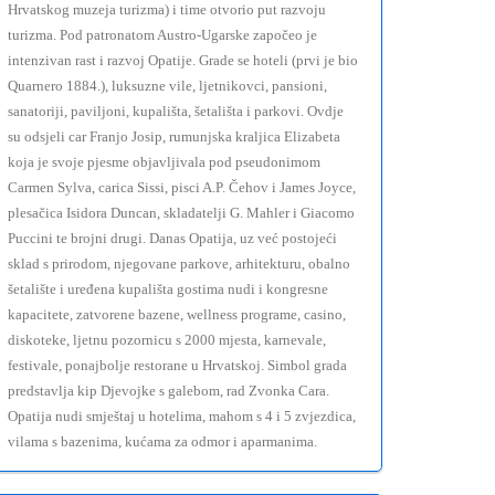
Hrvatskog muzeja turizma) i time otvorio put razvoju
turizma. Pod patronatom Austro-Ugarske započeo je
intenzivan rast i razvoj Opatije. Grade se hoteli (prvi je bio
Quarnero 1884.), luksuzne vile, ljetnikovci, pansioni,
sanatoriji, paviljoni, kupališta, šetališta i parkovi. Ovdje
su odsjeli car Franjo Josip, rumunjska kraljica Elizabeta
koja je svoje pjesme objavljivala pod pseudonimom
Carmen Sylva, carica Sissi, pisci A.P. Čehov i James Joyce,
plesačica Isidora Duncan, skladatelji G. Mahler i Giacomo
Puccini te brojni drugi. Danas Opatija, uz već postojeći
sklad s prirodom, njegovane parkove, arhitekturu, obalno
šetalište i uređena kupališta gostima nudi i kongresne
kapacitete, zatvorene bazene, wellness programe, casino,
diskoteke, ljetnu pozornicu s 2000 mjesta, karnevale,
festivale, ponajbolje restorane u Hrvatskoj. Simbol grada
predstavlja kip Djevojke s galebom, rad Zvonka Cara.
Opatija nudi smještaj u hotelima, mahom s 4 i 5 zvjezdica,
vilama s bazenima, kućama za odmor i aparmanima.