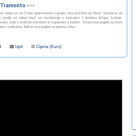
 Tramonto
>>>
o nalazi se na 2 katu apartmanske zgrade i ima površinu od 56m2. Sastoji se od
(ovdje se nalazi kauč na razvlačenje s funkcijom 2 dodatna ležaja), kuhinje,
avaće sobe s bračnim krevetom te kupaonice s kadom. Terasa ima pogled na more
tolom i stolicama. Balkon ima pogled na planinu Učku.
d
Upit
Cijena (Euro)