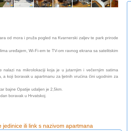
ra od mora i pruža pogled na Kvarnerski zaljev te park prirode
 klima uređajem, Wi-Fi-em te TV-om ravnog ekrana sa satelitskim
 nalazi na mikrolokaciji koja je u jutarnjim i večernjim satima
 a koji boravak u apartmanu za ljetnih vrućina čini ugodnim za
tar bajne Opatije udaljen je 2,5km.
an boravak u Hrvatskoj.
e jedinice ili link s nazivom apartmana