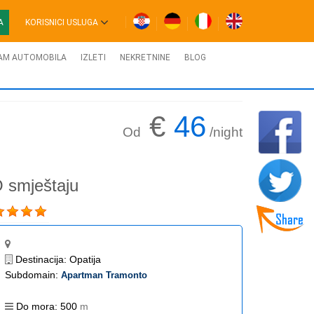
A
KORISNICI USLUGA
AM AUTOMOBILA
IZLETI
NEKRETNINE
BLOG
€
46
Od
/night
 smještaju
Destinacija:
Opatija
Subdomain:
Apartman Tramonto
Do mora:
500
m