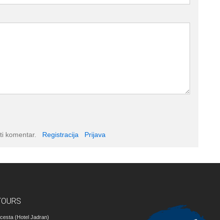
ti komentar.
Registracija
Prijava
TOURS
cesta (Hotel Jadran)