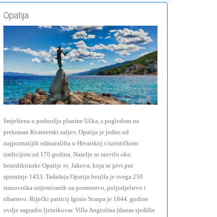
Opatija
Smještena u podnožju planine Učka, s pogledom na
prekrasan Kvarnerski zaljev, Opatija je jedno od
najpoznatijih odmarališta u Hrvatskoj s turističkom
tradicijom od 170 godina. Naselje se razvilo oko
benediktinske Opatije sv. Jakova, koja se prvi put
spominje 1453. Tadašnja Opatija brojila je svega 250
stanovnika orijentiranih na pomorstvo, poljodjelstvo i
ribarstvo. Riječki patricij Iginio Scarpa je 1844. godine
ovdje sagradio ljetnikovac Villa Angiolina (danas sjedište