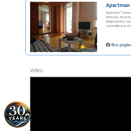
Apartman
Apartman Tramont
dnevnog boravka 
blagovaonice, sp
i opremljena je s
Brzi pogle
Video