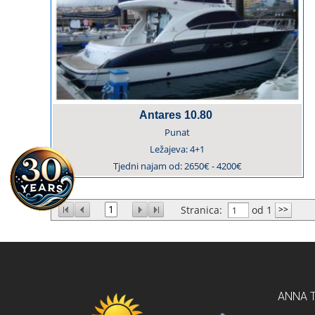
Antares 10.80
Punat
Ležajeva:
4+1
Tjedni najam od:
2650€ - 4200€
1
Stranica:
od 1
ANNA 