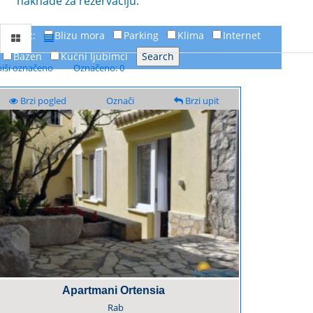
naknade za rezervaciju.
FILTER:
Blizu mora
Parking
Klima
Internet
Bazen
Kućni ljubimci
piši označeno
Označeno: 0
Brzi pogled
Označi
Brzi upit
Apartmani Ortensia
Rab