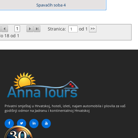
Spavaćih soba
4
1
Stranica:
od 1
do
18
od
1
Privatni smještaj u Hrvatskoj, hoteli, izleti, najam automobila i plovila za vaš
godišnji odmor na Jadranu i kontinentalnoj Hrvatskoj