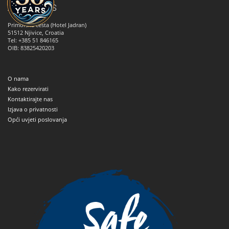
ANNA TOURS
Primorska cesta (Hotel Jadran)
51512
Njivice, Croatia
Tel: +385 51 846165
OIB: 83825420203
O nama
Kako rezervirati
Kontaktirajte nas
Izjava o privatnosti
Opći uvjeti poslovanja