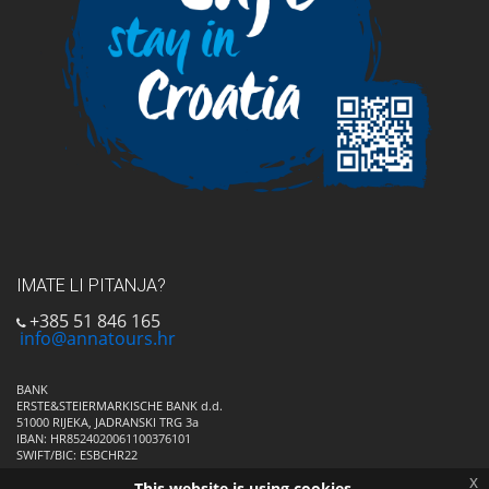
IMATE LI PITANJA?
+385 51 846 165
info@annatours.hr
BANK
ERSTE&STEIERMARKISCHE BANK d.d.
51000 RIJEKA, JADRANSKI TRG 3a
IBAN: HR8524020061100376101
SWIFT/BIC: ESBCHR22
x
This website is using cookies.