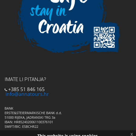
IMATE LI PITANJA?
+385 51 846 165
info@annatours.hr
BANK
ERSTE&STEIERMARKISCHE BANK d.d.
51000 RIJEKA, JADRANSKI TRG 3a
IBAN: HR8524020061100376101
SWIFT/BIC: ESBCHR22
x
This website is using cookies.