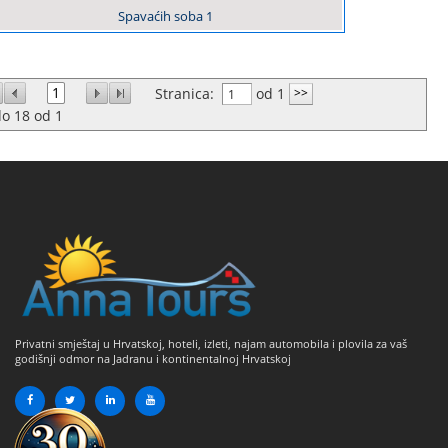
Spavaćih soba
1
1
Stranica:
od 1
do
18
od
1
Privatni smještaj u Hrvatskoj, hoteli, izleti, najam automobila i plovila za vaš
godišnji odmor na Jadranu i kontinentalnoj Hrvatskoj