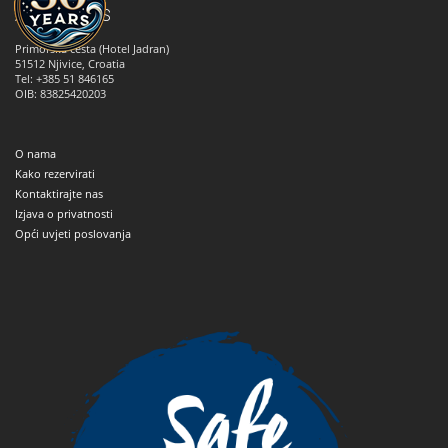
ANNA TOURS
Primorska cesta (Hotel Jadran)
51512
Njivice, Croatia
Tel: +385 51 846165
OIB: 83825420203
O nama
Kako rezervirati
Kontaktirajte nas
Izjava o privatnosti
Opći uvjeti poslovanja