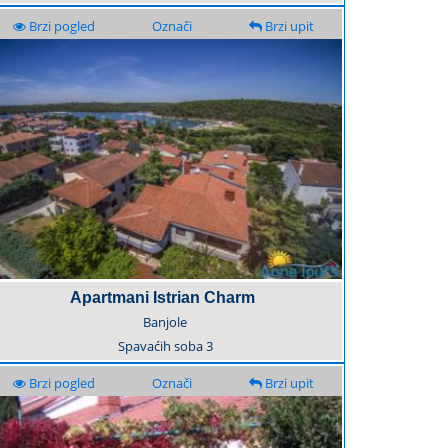
Brzi pogled
Označi
Brzi upit
Apartmani Istrian Charm
Banjole
Spavaćih soba
3
Brzi pogled
Označi
Brzi upit