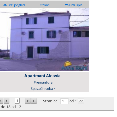
Brzi pogled
Označi
Brzi upit
Apartmani Alessia
Premantura
Spavaćih soba
4
1
Stranica:
od 1
do
18
od
12