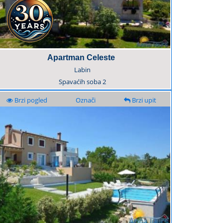
Apartman Celeste
Labin
Spavaćih soba
2
Brzi pogled
Označi
Brzi upit