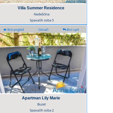
Villa Summer Residence
Nedešćina
Spavaćih soba
5
Brzi pogled
Označi
Brzi upit
Apartman Lily Marie
Buzet
Spavaćih soba
2