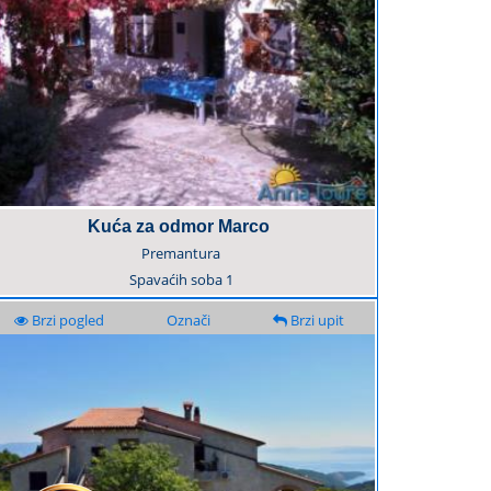
Kuća za odmor Marco
Premantura
Spavaćih soba
1
Brzi pogled
Označi
Brzi upit