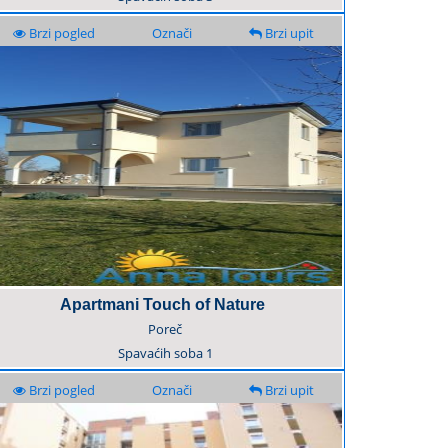
Brzi pogled
Označi
Brzi upit
Apartmani Touch of Nature
Poreč
Spavaćih soba
1
Brzi pogled
Označi
Brzi upit