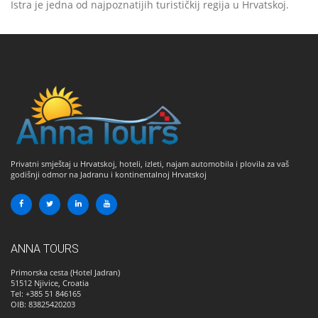
Istra je jedna od najpoznatijih turističkij regija u Hrvatskoj.
Privatni smještaj u Hrvatskoj, hoteli, izleti, najam automobila i plovila za vaš
godišnji odmor na Jadranu i kontinentalnoj Hrvatskoj
ANNA TOURS
Primorska cesta (Hotel Jadran)
51512
Njivice, Croatia
Tel: +385 51 846165
OIB: 83825420203