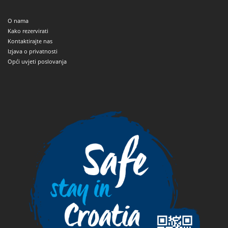
O nama
Kako rezervirati
Kontaktirajte nas
Izjava o privatnosti
Opći uvjeti poslovanja