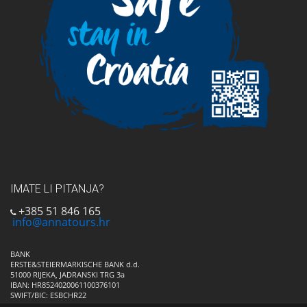
IMATE LI PITANJA?
+385 51 846 165
info@annatours.hr
BANK
ERSTE&STEIERMARKISCHE BANK d.d.
51000 RIJEKA, JADRANSKI TRG 3a
IBAN: HR8524020061100376101
SWIFT/BIC: ESBCHR22