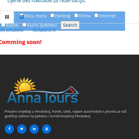
cijene bez naknade za rezervaciju.
FILTER:
Blizu mora
Parking
Klima
Internet
Bazen
Kućni ljubimci
piši označeno
Označeno: 0
Comming soon!
Privatni smještaj u Hrvatskoj, hoteli, izleti, najam automobila i plovila za vaš
godišnji odmor na Jadranu i kontinentalnoj Hrvatskoj