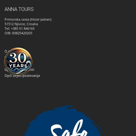
ANNA TOURS
Primorska cesta (Hotel Jadran)
51512
Njivice, Croatia
Tel: +385 51 846165
OIB: 83825420203
O nama
Kako rezervirati
Kontaktirajte nas
Izjava o privatnosti
Opći uvjeti poslovanja