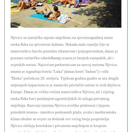
Njivice su turističko mjesto smješteno na sjeverozapadnoj strani
otoka Krka na sjevernom Jadranu. Nekada malo naselje čije se
stanovništvo bavilo pretežno ribarstvom i poljoprivredom, danas je
poznato turističko odredi&amp;scaron;te brojnih europskih, ali i
svjetskih turista. Najvećom prekretnicom za razvoj turizma Njivica
smatra se izgradnja hotela ''Luka'' (danas hotel ''Jadran'') i ville
''Dinka'' početkom 20. stoljeća. Tijekom godina gradio se niz drugih
smjetajnih kapaciteta to je nastavilo privlačiti turiste iz svih dijelova
Europe. Danas se velika većina stanovništva Njivica, ali i cijelog
otoka Krka bavi pružanjem ugostiteljskih ili usluga privatnog
smještaja. Razvoju turizma Njivica uvelike pridonosi i ljepota
prirodnih resursa - mnoštvo prekrasnih plaža, uvala i mediteranska
klima idealni su uvjeti za dolazak sve većeg broja posjetitelja.
Njivice obiluju hotelskim i privatnim smještajem te brojnim