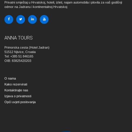
Privatni smještaj u Hrvatskoj, hoteli, izleti, najam automobila i plovila za vaš godišnji
odmor na Jadranu i kontinentalnoj Hrvatskoj
ANNA TOURS
Primorska cesta (Hotel Jadran)
51512
Njivice, Croatia
Tel: +385 51 846165
OIB: 83825420203
O nama
Kako rezervirati
Kontaktirajte nas
Izjava o privatnosti
Opći uvjeti poslovanja