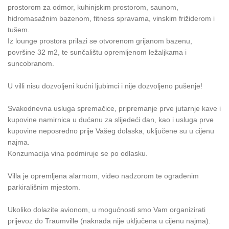
prostorom za odmor, kuhinjskim prostorom, saunom,
hidromasažnim bazenom, fitness spravama, vinskim frižiderom i
tušem.
Iz lounge prostora prilazi se otvorenom grijanom bazenu,
površine 32 m2, te sunčalištu opremljenom ležaljkama i
suncobranom.
U villi nisu dozvoljeni kućni ljubimci i nije dozvoljeno pušenje!
Svakodnevna usluga spremačice, pripremanje prve jutarnje kave i
kupovine namirnica u dućanu za slijedeći dan, kao i usluga prve
kupovine neposredno prije Vašeg dolaska, uključene su u cijenu
najma.
Konzumacija vina podmiruje se po odlasku.
Villa je opremljena alarmom, video nadzorom te ograđenim
parkirališnim mjestom.
Ukoliko dolazite avionom, u mogućnosti smo Vam organizirati
prijevoz do Traumville (naknada nije uključena u cijenu najma).