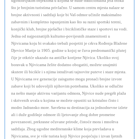
ugostiteljskim objektima u kojima se nude tradicionalna jela otoka
što je brojnim turistima privlačno. U samom centru mjesta nalaze se
brojne aktivnosti i sadržaji koje bi Vaš odmor učinile maksimalno
zabavnim i kompletno ispunjenim kao što su razni sportski tereni,
konjički klub, brojne pješačke i biciklističke staze i sportovi na vodi.
Jedna od najpoznatijih kulturno-povijesnih znamenitosti u
Njivicama koju bi svakako trebali posjetiti je crkva Rođenja Blažene
Djevice Marije iz 1905. godine u kojoj se čuva predromanički plutej
čije je otkriće ukazalo na antičke korijene Njivica. Ukoliko svoj
boravak u Njivicama želite dodatno obogatiti, možete unajmiti
skutere ili bicikle i s njima istraživati tajnovite puteve i staze mjesta.
U Njivicama sve generacije zaisgurno mogu pronaći brojne izvore
zabave koji bi udovoljili njihovim potrebama. Ukoliko se odlučite
na nešto manje aktivnu varijantu odmora, Njivice nude pregršt plaža
i skrivenih uvala u kojima se možete opustiti uz kristalno čisto i
modro Jadransko more. Savršena su destinacija za jednodnevne izlete
ali i duže godišnje odmore ili ljetovanje zbog dobre prometne
povezanosti, prekrasne očuvane prirode, čistoće mora i mnoštva
sadržaja. Zbog ugodne mediteranske klime koja prevladava u
Njivicama, sve je više turista koji Njivice posjećuju i izvan ljetnih