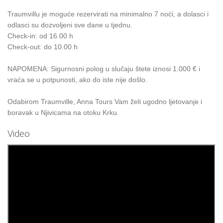
Traumvillu je moguće rezervirati na minimalno 7 noći, a dolasci i
odlasci su dozvoljeni sve dane u tjednu.
Check-in: od 16.00 h
Check-out: do 10.00 h
NAPOMENA: Sigurnosni polog u slučaju štete iznosi 1.000 € i
vraća se u potpunosti, ako do iste nije došlo.
Odabirom Traumville, Anna Tours Vam želi ugodno ljetovanje i
boravak u Njivicama na otoku Krku.
Video