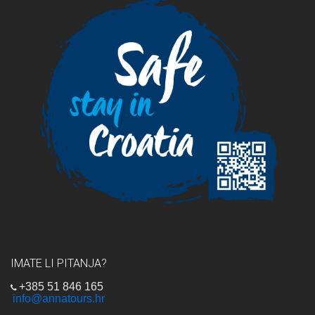
IMATE LI PITANJA?
+385 51 846 165
info@annatours.hr