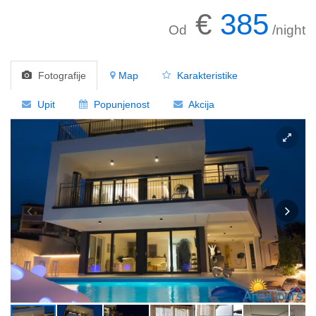
€
385
Od
/night
Fotografije
Map
Karakteristike
Upit
Popunjenost
Akcija