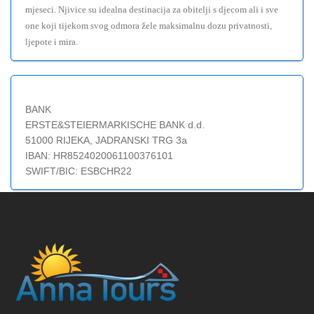
mjeseci. Njivice su idealna destinacija za obitelji s djecom ali i sve
one koji tijekom svog odmora žele maksimalnu dozu privatnosti,
ljepote i mira.
BANK
ERSTE&STEIERMARKISCHE BANK d.d.
51000 RIJEKA, JADRANSKI TRG 3a
IBAN: HR8524020061100376101
SWIFT/BIC: ESBCHR22