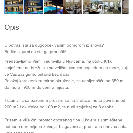
Opis
U potrazi ste za dugoočekivanim odmorom iz snova?
Budite sigurni da ste ga pronašli!
Predstavljamo Vam Traumvillu u Njivicama, na otoku Krku,
smještene na brežuljku sa veličanstvenim pogledom na more, koji
će Vas zasigurno ostaviti bez daha.
Položaj karakterizira mirno okruženje, sa udaljenošću od 350 m
do mora i 900 m do centra mjesta.
Traumvilla sa bazenom prostire se na 3 etaže, netto površine od
260 m2 i okućnice od 100 m2, te nudi smještaj za 8 osoba.
Prizemlje ville čini prostor otvorenog tipa u kojem su smještene
potpuno opremljena kuhinja, blagavonica, prostrana dnevna soba
i toalet za goste.