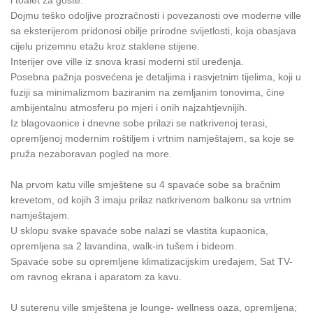
Dojmu teško odoljive prozračnosti i povezanosti ove moderne ville
sa eksterijerom pridonosi obilje prirodne svijetlosti, koja obasjava
cijelu prizemnu etažu kroz staklene stijene.
Interijer ove ville iz snova krasi moderni stil uređenja.
Posebna pažnja posvećena je detaljima i rasvjetnim tijelima, koji u
fuziji sa minimalizmom baziranim na zemljanim tonovima, čine
ambijentalnu atmosferu po mjeri i onih najzahtjevnijih.
Iz blagovaonice i dnevne sobe prilazi se natkrivenoj terasi,
opremljenoj modernim roštiljem i vrtnim namještajem, sa koje se
pruža nezaboravan pogled na more.
Na prvom katu ville smještene su 4 spavaće sobe sa bračnim
krevetom, od kojih 3 imaju prilaz natkrivenom balkonu sa vrtnim
namještajem.
U sklopu svake spavaće sobe nalazi se vlastita kupaonica,
opremljena sa 2 lavandina, walk-in tušem i bideom.
Spavaće sobe su opremljene klimatizacijskim uređajem, Sat TV-
om ravnog ekrana i aparatom za kavu.
U suterenu ville smještena je lounge- wellness oaza, opremljena;