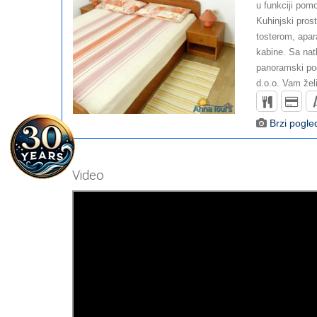
u funkciji pom
Kuhinjski pros
tosterom, apar
kabine. Sa nat
panoramski po
d.o.o. Vam žel
Brzi pogle
Video