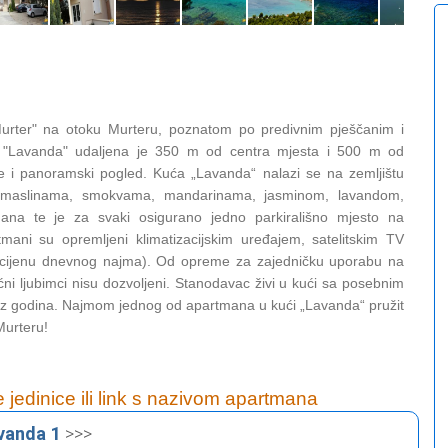
Murter" na otoku Murteru, poznatom po predivnim pješčanim i
a "Lavanda" udaljena je 350 m od centra mjesta i 500 m od
je i panoramski pogled. Kuća „Lavanda“ nalazi se na zemljištu
: maslinama, smokvama, mandarinama, jasminom, lavandom,
ana te je za svaki osigurano jedno parkirališno mjesto na
ani su opremljeni klimatizacijskim uređajem, satelitskim TV
 cijenu dnevnog najma). Od opreme za zajedničku uporabu na
ćni ljubimci nisu dozvoljeni. Stanodavac živi u kući sa posebnim
niz godina. Najmom jednog od apartmana u kući „Lavanda“ pružit
Murteru!
e jedinice ili link s nazivom apartmana
vanda 1
>>>