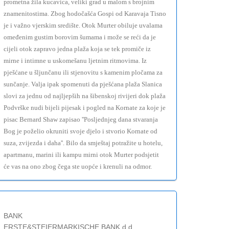
prometna žila kucavica, veliki grad u malom s brojnim
znamenitostima. Zbog hodočašća Gospi od Karavaja Tisno
je i važno vjerskim središte. Otok Murter obiluje uvalama
omeđenim gustim borovim šumama i može se reći da je
cijeli otok zapravo jedna plaža koja se tek promiče iz
mirne i intimne u uskomešanu ljetnim ritmovima. Iz
pješćane u šljunčanu ili stjenovitu s kamenim pločama za
sunčanje. Valja ipak spomenuti da pješćana plaža Slanica
slovi za jednu od najljepših na šibenskoj rivijeri dok plaža
Podvrške nudi bijeli pijesak i pogled na Kornate za koje je
pisac Bernard Shaw zapisao ''Posljednjeg dana stvaranja
Bog je poželio okruniti svoje djelo i stvorio Kornate od
suza, zvijezda i daha''. Bilo da smještaj potražite u hotelu,
apartmanu, marini ili kampu mirni otok Murter podsjetit
će vas na ono zbog čega ste uopće i krenuli na odmor.
BANK
ERSTE&STEIERMARKISCHE BANK d.d.