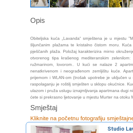
Opis
Obiteljska kuća „Lavanda“ smještena je u mjestu "
šljunčanim plažama te kristalno čistom moru. Kuć
pješčanih plaža. Položaj karakterizira mirno okružen
otvorenog tipa krašenog mediteranskim zelenilom
ružmarinom, lovorom.. U kući se nalaze 2 apartm
nenatkrivenom i neograđenom zemljištu kuće. Apartm
prijemom i WLAN-om (trošak upotrebe je uključen u
raspolaganju je roštilj smješten u sklopu okućnice. Ku
ulazom i pruža uslugu iznajmljivanja apartmana dugi 
ćete si prekrasno ljetovanje u mjestu Murter na otoku 
Smještaj
Kliknite na početnu fotografiju smještajn
Studio La