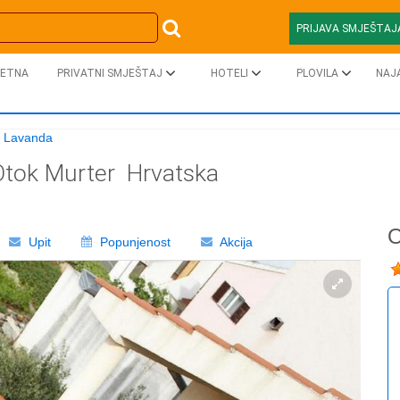
PRIJAVA SMJEŠTAJ
ETNA
PRIVATNI SMJEŠTAJ
HOTELI
PLOVILA
NAJ
i Lavanda
Otok Murter
Hrvatska
O
Upit
Popunjenost
Akcija