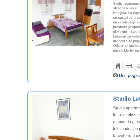
Studio apartman
stepenica kuće. 
interijera. Sa ka
se sastoji od pro
na razvlačenje s
prostorija je opre
električnim šted
kuhalom za vodu.
m2 pruža se pogle
Odabirom studio a
mjestu Murter na 
Brzi pogle
Studio La
Studio apartma
katu sa ulazom
rasporeda pros
ležaja idealan
krevetom, dne