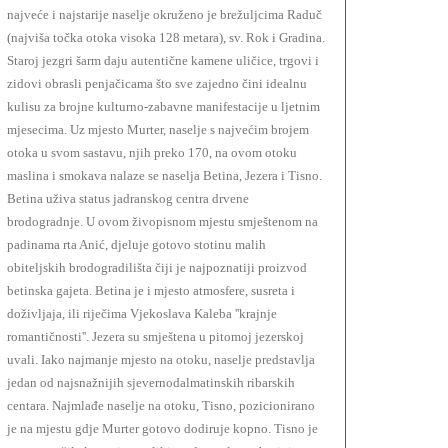
najveće i najstarije naselje okruženo je brežuljcima Raduč
(najviša točka otoka visoka 128 metara), sv. Rok i Gradina.
Staroj jezgri šarm daju autentične kamene uličice, trgovi i
zidovi obrasli penjačicama što sve zajedno čini idealnu
kulisu za brojne kulturno-zabavne manifestacije u ljetnim
mjesecima. Uz mjesto Murter, naselje s najvećim brojem
otoka u svom sastavu, njih preko 170, na ovom otoku
maslina i smokava nalaze se naselja Betina, Jezera i Tisno.
Betina uživa status jadranskog centra drvene
brodogradnje. U ovom živopisnom mjestu smještenom na
padinama rta Anić, djeluje gotovo stotinu malih
obiteljskih brodogradilišta čiji je najpoznatiji proizvod
betinska gajeta. Betina je i mjesto atmosfere, susreta i
doživljaja, ili riječima Vjekoslava Kaleba ''krajnje
romantičnosti''. Jezera su smještena u pitomoj jezerskoj
uvali. Iako najmanje mjesto na otoku, naselje predstavlja
jedan od najsnažnijih sjevernodalmatinskih ribarskih
centara. Najmlađe naselje na otoku, Tisno, pozicionirano
je na mjestu gdje Murter gotovo dodiruje kopno. Tisno je