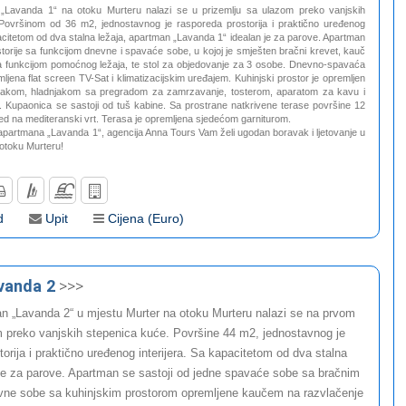
 „Lavanda 1“ na otoku Murteru nalazi se u prizemlju sa ulazom preko vanjskih
Površinom od 36 m2, jednostavnog je rasporeda prostorija i praktično uređenog
pacitetom od dva stalna ležaja, apartman „Lavanda 1“ idealan je za parove. Apartman
storije sa funkcijom dnevne i spavaće sobe, u kojoj je smješten bračni krevet, kauč
a funkcijom pomoćnog ležaja, te stol za objedovanje za 3 osobe. Dnevno-spavaća
mljena flat screen TV-Sat i klimatizacijskim uređajem. Kuhinjski prostor je opremljen
njakom, hladnjakom sa pregradom za zamrzavanje, tosterom, aparatom za kavu i
 Kupaonica se sastoji od tuš kabine. Sa prostrane natkrivene terase površine 12
d na mediteranski vrt. Terasa je opremljena sjedećom garniturom.
partmana „Lavanda 1“, agencija Anna Tours Vam želi ugodan boravak i ljetovanje u
otoku Murteru!
d
Upit
Cijena (Euro)
vanda 2
>>>
n „Lavanda 2“ u mjestu Murter na otoku Murteru nalazi se na prvom
 preko vanjskih stepenica kuće. Površine 44 m2, jednostavnog je
torija i praktično uređenog interijera. Sa kapacitetom od dva stalna
 je za parove. Apartman se sastoji od jedne spavaće sobe sa bračnim
vne sobe sa kuhinjskim prostorom opremljene kaučem na razvlačenje