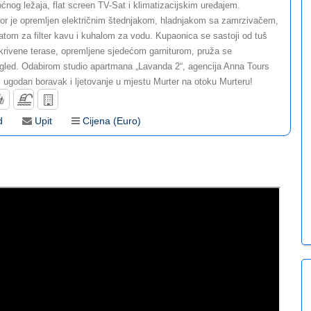
oćnog ležaja, flat screen TV-Sat i klimatizacijskim uređajem.
tor je opremljen električnim štednjakom, hladnjakom sa zamrzivačem,
atom za filter kavu i kuhalom za vodu. Kupaonica se sastoji od tuš
krivene terase, opremljene sjedećom garniturom, pruža se
gled. Odabirom studio apartmana „Lavanda 2“, agencija Anna Tours
i ugodan boravak i ljetovanje u mjestu Murter na otoku Murteru!
d
Upit
Cijena (Euro)