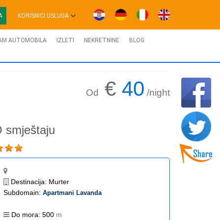
A
KORISNICI USLUGA
AM AUTOMOBILA
IZLETI
NEKRETNINE
BLOG
€
40
Od
/night
 smještaju
Destinacija:
Murter
Subdomain:
Apartmani Lavanda
Do mora:
500
m