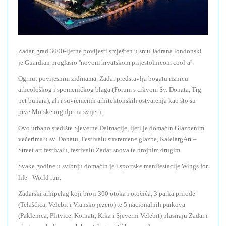
Zadar, grad 3000-ljetne povijesti smješten u srcu Jadrana londonski
je Guardian proglasio ''novom hrvatskom prijestolnicom cool-a''.
Ogrnut povijesnim zidinama, Zadar predstavlja bogatu riznicu
arheološkog i spomeničkog blaga (Forum s crkvom Sv. Donata, Trg
pet bunara), ali i suvremenih arhitektonskih ostvarenja kao što su
prve Morske orgulje na svijetu.
Ovo urbano središte Sjeverne Dalmacije, ljeti je domaćin Glazbenim
večerima u sv. Donatu, Festivalu suvremene glazbe, KalelargArt –
Street art festivalu, festivalu Zadar snova te brojnim drugim.
Svake godine u svibnju domaćin je i sportske manifestacije Wings for
life - World run.
Zadarski arhipelag koji broji 300 otoka i otočića, 3 parka prirode
(Telaščica, Velebit i Vransko jezero) te 5 nacionalnih parkova
(Paklenica, Plitvice, Kornati, Krka i Sjeverni Velebit) plasiraju Zadar i