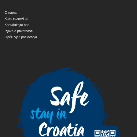
O nama
Kako rezervirati
Kontaktirajte nas
Izjava o privatnosti
Opći uvjeti poslovanja