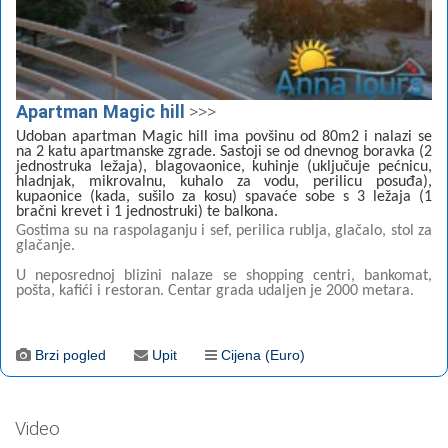
Apartman Magic hill
>>>
Udoban apartman Magic hill ima povšinu od 80m2 i nalazi se
na 2 katu apartmanske zgrade. Sastoji se od dnevnog boravka (2
jednostruka ležaja), blagovaonice, kuhinje (uključuje pećnicu,
hladnjak, mikrovalnu, kuhalo za vodu, perilicu posuđa),
kupaonice (kada, sušilo za kosu) spavaće sobe s 3 ležaja (1
bračni krevet i 1 jednostruki) te balkona.
Gostima su na raspolaganju i sef, perilica rublja, glačalo, stol za
glačanje.
U neposrednoj blizini nalaze se shopping centri, bankomat,
pošta, kafići i restoran. Centar grada udaljen je 2000 metara.
Brzi pogled
Upit
Cijena (Euro)
Video