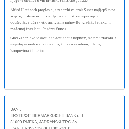
njegovu okolicu u vrh hrvatske turističke ponude.
Alfred Hitchcock proglasio je zadarski zalazak Sunca najljepšim na
svijetu, a istovremeno s najljepšim zalaskom započinje i
oduševljavajuća svjetlosna igra na najnovijoj gradskoj atrakciji,
modernoj instalaciji Pozdrav Suncu.
Grad Zadar lako je dostupna destinacija kopnom, morem i zrakom, a
smještaj se nudi u apartmanima, kućama za odmor, vilama,
kampovima i hotelima.
BANK
ERSTE&STEIERMARKISCHE BANK d.d.
51000 RIJEKA, JADRANSKI TRG 3a
IBAN: HR8524020061100376101