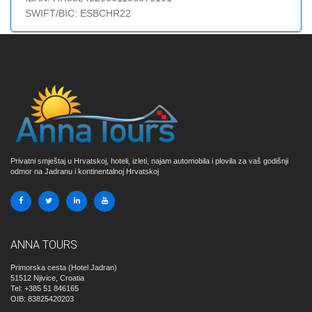
SWIFT/BIC: ESBCHR22
Privatni smještaj u Hrvatskoj, hoteli, izleti, najam automobila i plovila za vaš godišnji
odmor na Jadranu i kontinentalnoj Hrvatskoj
ANNA TOURS
Primorska cesta (Hotel Jadran)
51512
Njivice, Croatia
Tel: +385 51 846165
OIB: 83825420203