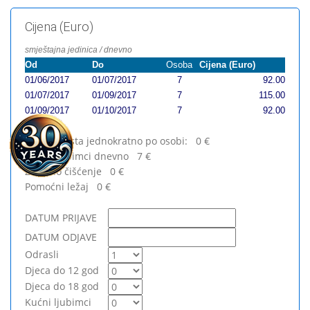
Cijena (Euro)
smještajna jedinica / dnevno
Od
Do
Osoba
Cijena (Euro)
01/06/2017
01/07/2017
7
92.00
01/07/2017
01/09/2017
7
115.00
01/09/2017
01/10/2017
7
92.00
Prijava gosta jednokratno po osobi:
0
€
Kućni ljubimci dnevno
7
€
Završno čišćenje
0
€
Pomoćni ležaj
0
€
DATUM PRIJAVE
DATUM ODJAVE
Odrasli
Djeca do 12 god
Djeca do 18 god
Kućni ljubimci