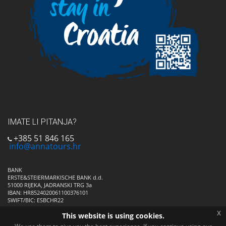
IMATE LI PITANJA?
+385 51 846 165
info@annatours.hr
BANK
ERSTE&STEIERMARKISCHE BANK d.d.
51000 RIJEKA, JADRANSKI TRG 3a
IBAN: HR8524020061100376101
SWIFT/BIC: ESBCHR22
x
This website is using cookies.