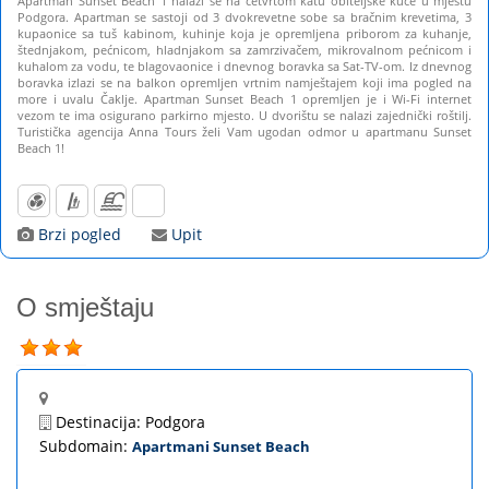
Apartman Sunset Beach 1 nalazi se na četvrtom katu obiteljske kuće u mjestu
Podgora. Apartman se sastoji od 3 dvokrevetne sobe sa bračnim krevetima, 3
kupaonice sa tuš kabinom, kuhinje koja je opremljena priborom za kuhanje,
štednjakom, pećnicom, hladnjakom sa zamrzivačem, mikrovalnom pećnicom i
kuhalom za vodu, te blagovaonice i dnevnog boravka sa Sat-TV-om. Iz dnevnog
boravka izlazi se na balkon opremljen vrtnim namještajem koji ima pogled na
more i uvalu Čaklje. Apartman Sunset Beach 1 opremljen je i Wi-Fi internet
vezom te ima osigurano parkirno mjesto. U dvorištu se nalazi zajednički roštilj.
Turistička agencija Anna Tours želi Vam ugodan odmor u apartmanu Sunset
Beach 1!
Brzi pogled
Upit
O smještaju
Destinacija:
Podgora
Subdomain:
Apartmani Sunset Beach