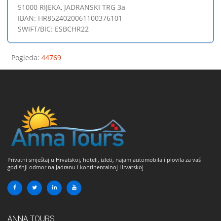
51000 RIJEKA, JADRANSKI TRG 3a
IBAN: HR8524020061100376101
SWIFT/BIC: ESBCHR22
Pogleda
:
44769
Privatni smještaj u Hrvatskoj, hoteli, izleti, najam automobila i plovila za vaš
godišnji odmor na Jadranu i kontinentalnoj Hrvatskoj
ANNA TOURS