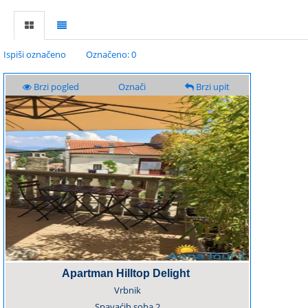
Ispiši označeno
Označeno: 0
Brzi pogled
Označi
Brzi upit
Apartman Hilltop Delight
Vrbnik
Spavaćih soba
2