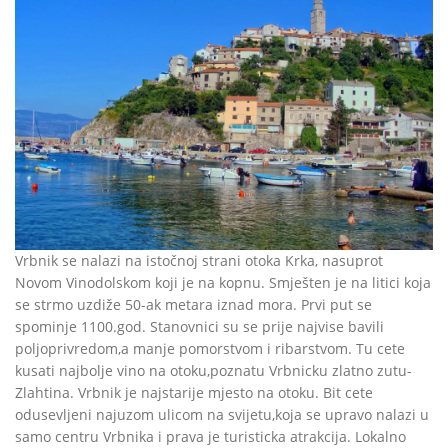
Vrbnik se nalazi na istočnoj strani otoka Krka, nasuprot
Novom Vinodolskom koji je na kopnu. Smješten je na litici koja
se strmo uzdiže 50-ak metara iznad mora. Prvi put se
spominje 1100.god. Stanovnici su se prije najvise bavili
poljoprivredom,a manje pomorstvom i ribarstvom. Tu cete
kusati najbolje vino na otoku,poznatu Vrbnicku zlatno zutu-
Zlahtina. Vrbnik je najstarije mjesto na otoku. Bit cete
odusevljeni najuzom ulicom na svijetu,koja se upravo nalazi u
samo centru Vrbnika i prava je turisticka atrakcija. Lokalno