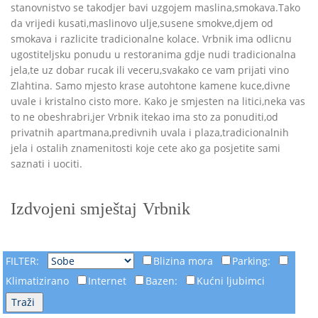
stanovnistvo se takodjer bavi uzgojem maslina,smokava.Tako
da vrijedi kusati,maslinovo ulje,susene smokve,djem od
smokava i razlicite tradicionalne kolace. Vrbnik ima odlicnu
ugostiteljsku ponudu u restoranima gdje nudi tradicionalna
jela,te uz dobar rucak ili veceru,svakako ce vam prijati vino
Zlahtina. Samo mjesto krase autohtone kamene kuce,divne
uvale i kristalno cisto more. Kako je smjesten na litici,neka vas
to ne obeshrabri,jer Vrbnik itekao ima sto za ponuditi,od
privatnih apartmana,predivnih uvala i plaza,tradicionalnih
jela i ostalih znamenitosti koje cete ako ga posjetite sami
saznati i uociti.
Izdvojeni smještaj
Vrbnik
FILTER:
Blizina mora
Parking:
Klimatizirano
Internet
Bazen:
Kućni ljubimci