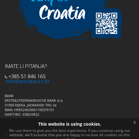
IMATE LI PITANJA?
+385 51 846 165
info@annatours.hr
BANK
ERSTE&STEIERMARKISCHE BANK d.d.
51000 RIJEKA, JADRANSKI TRG 3a
IBAN: HR8524020061100376101
SWIFT/BIC: ESBCHR22
x
This website is using cookies.
We use them to give you the best experience. If you continue using our
Copyright by © Anna Tours d.o.o.
website, we'll assume that you are happy to receive all cookies on this