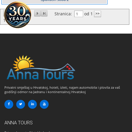
1
Stranica:
od 1
1
do
18
od
1
Privatni smještaj u Hrvatskoj, hoteli, izleti, najam automobila i plovila za vaš
godišnji odmor na Jadranu i kontinentalnoj Hrvatskoj
ANNA TOURS