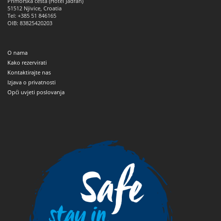
Primorska cesta (Hotel Jadran)
51512
Njivice, Croatia
Tel: +385 51 846165
OIB: 83825420203
O nama
Kako rezervirati
Kontaktirajte nas
Izjava o privatnosti
Opći uvjeti poslovanja