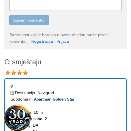
Samo gost koji je boravio u ovom objektu može pisati
komentar.
Registracija
Prijava
O smještaju
Destinacija:
Novigrad
Subdomain:
Apartman Golden Star
Do mora:
10
m
Spavaćih soba:
2
Parking:
DA