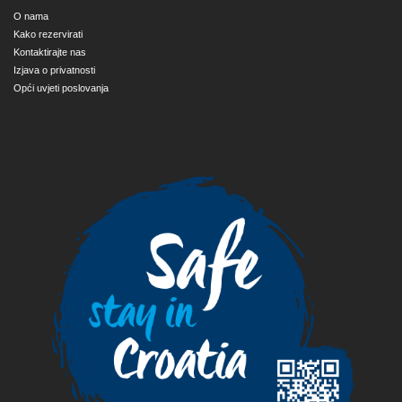
O nama
Kako rezervirati
Kontaktirajte nas
Izjava o privatnosti
Opći uvjeti poslovanja