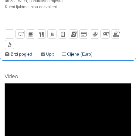
uređaj, Wi-Fi, parkirališno mjesto.
Kućni ljubimci nisu dozvoljeni.
Brzi pogled
Upit
Cijena (Euro)
Video