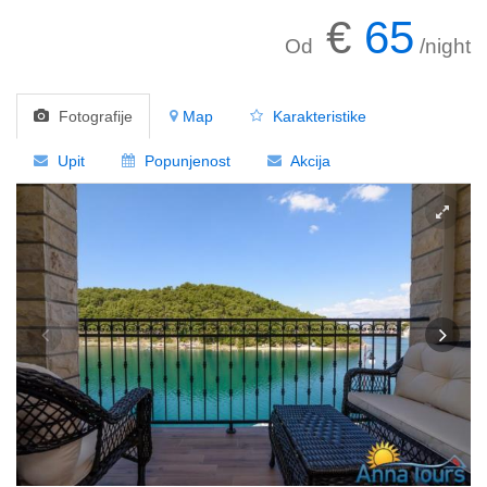
€
65
Od
/night
Fotografije
Map
Karakteristike
Upit
Popunjenost
Akcija