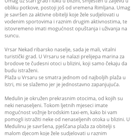
Umag uz stari grad i luku u blizini, smješten u zaljevu u
obliku potkove, postoji još od vremena Rimljana. Umag
je savršen za aktivne obitelji koje žele sudjelovati u
vodenim sportovima i raznim drugim aktivnostima, te
istovremeno imati mogućnost opuštanja i uživanja na
suncu.
Vrsar Nekad ribarsko naselje, sada je mali, vitalni
turistički grad. U Vrsaru se nalazi prelijepa marina za
brodove te čudesni otoci u blizini, koji samo čekaju da
budu istraženi.
Plaža u Vrsaru se smatra jednom od najboljih plaža u
Istri, mi se slažemo jer je jednostavno zapanjujuća.
Medulin je okružen prekrasnim otocima, od kojih su
neki nenaseljeni. Tokom ljetnih mjeseci imate
mogućnost vožnje brodskim taxi-em, kako bi vam
pomogli istražiti neke od nenaseljenih otoka u blizini. U
Medulinu je savršena, pješčana plaža za obitelji s
malom djecom koje žele sudjelovati u raznim