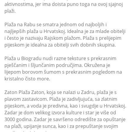
aktivnostima, jer ima doista puno toga na ovoj sjajnoj
plaži.
Plaža na Rabu se smatra jednom od najboljih i
najljepših plaža u Hrvatskoj. Idealna je za mlade obitelji
i često je nazivaju Rajskom plažom. Plaža s prelijepim
pijeskom je idealna za obitelji svih dobnih skupina.
Plaža u Biogradu nudi razne teksture s prekrasnim
pješčanim i šljunčanim područjima. Okružena je
lijepom borovom šumom s prekrasnim pogledom na
kristalno čisto more.
Zaton Plaža Zaton, koja se nalazi u Zadru, plaža je s
plavom zastavicom. Plaža je zadivljujuća, sa zlatnim
pijeskom, a voda je predivna, kao i svugdje u Hrvatskoj.
Zadar je dom velikog izvora kulture i star je više od
3000 godina. Zadar je savršeno odredište za opuštanje
na plaži, upijanje sunca, kao i za prepuštanje svojim