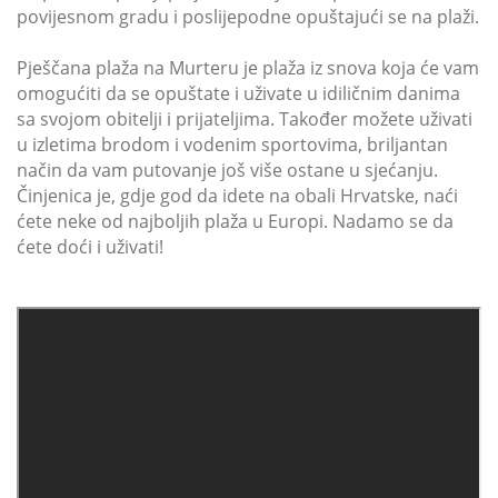
povijesnom gradu i poslijepodne opuštajući se na plaži.
Pješčana plaža na Murteru je plaža iz snova koja će vam
omogućiti da se opuštate i uživate u idiličnim danima
sa svojom obitelji i prijateljima. Također možete uživati
u izletima brodom i vodenim sportovima, briljantan
način da vam putovanje još više ostane u sjećanju.
Činjenica je, gdje god da idete na obali Hrvatske, naći
ćete neke od najboljih plaža u Europi. Nadamo se da
ćete doći i uživati!