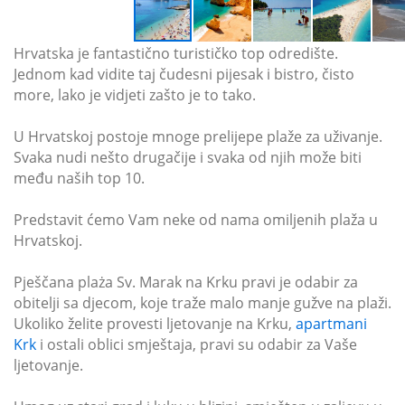
Hrvatska je fantastično turističko top odredište.
Jednom kad vidite taj čudesni pijesak i bistro, čisto
more, lako je vidjeti zašto je to tako.
U Hrvatskoj postoje mnoge prelijepe plaže za uživanje.
Svaka nudi nešto drugačije i svaka od njih može biti
među naših top 10.
Predstavit ćemo Vam neke od nama omiljenih plaža u
Hrvatskoj.
Pješčana plaża Sv. Marak na Krku pravi je odabir za
obitelji sa djecom, koje traže malo manje gužve na plaži.
Ukoliko želite provesti ljetovanje na Krku,
apartmani
Krk
i ostali oblici smještaja, pravi su odabir za Vaše
ljetovanje.