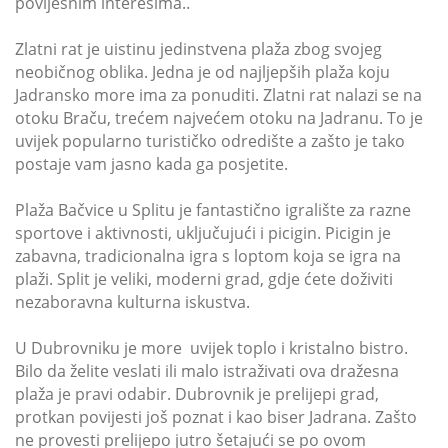
povijesnim interesima..
Zlatni rat je uistinu jedinstvena plaža zbog svojeg
neobičnog oblika. Jedna je od najljepših plaža koju
Jadransko more ima za ponuditi. Zlatni rat nalazi se na
otoku Braču, trećem najvećem otoku na Jadranu. To je
uvijek popularno turističko odredište a zašto je tako
postaje vam jasno kada ga posjetite.
Plaža Bačvice u Splitu je fantastično igralište za razne
sportove i aktivnosti, uključujući i picigin. Picigin je
zabavna, tradicionalna igra s loptom koja se igra na
plaži. Split je veliki, moderni grad, gdje ćete doživiti
nezaboravna kulturna iskustva.
U Dubrovniku je more uvijek toplo i kristalno bistro.
Bilo da želite veslati ili malo istraživati ova dražesna
plaža je pravi odabir. Dubrovnik je prelijepi grad,
protkan povijesti još poznat i kao biser Jadrana. Zašto
ne provesti prelijepo jutro šetajući se po ovom