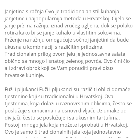
Janjetina s ražnja Ovo je tradicionalan stil kuhanja
janjetine i najpopularnija metoda u Hrvatskoj. Cijelo se
janje prži na ražnju, iznad vrućeg ugljena, dok se polako
rotira kako bi se janje kuhalo u vlastitim sokovima.
Prženje na ražnju omogućuje sočnoj janjetini da bude
ukusna u kombinaciji s različitim prilozima.
Tradicionalan prilog ovom jelu je jednostavna salata,
obično sa mnogo lisnatog zelenog povrća. Ovo čini čio
ali zdravi obrok koji će Vam ponuditi pravi okus
hrvatske kuhinje.
Fuži i pljukanci Fuži i pljukanci su različiti oblici domaće
tjestenine koji su tradicionalni u Hrvatskoj. Ova
tjestenina, koja dolazi u raznovrsnim oblicima, često se
poslužuje s umacima na osnovi divljači. Uz umake od
divljači, često se poslužuje i sa ukusnim tartufima.
Postoji mnogo jela koja možete isprobati u Hrvatskoj.
Ovo je samo 5 tradicionalnih jela koja jednostavno