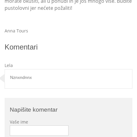
morate okusiti, ali u ponudi ih je još mnogo više. Budite
pustolovni jer nećete požaliti!
Anna Tours
Komentari
Lela
Nznxndnnx
Napišite komentar
Vaše ime