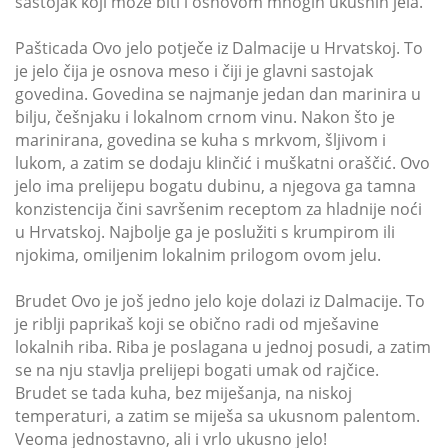
sastojak koji može biti i osnovom mnogih ukusnih jela.
Pašticada Ovo jelo potječe iz Dalmacije u Hrvatskoj. To
je jelo čija je osnova meso i čiji je glavni sastojak
govedina. Govedina se najmanje jedan dan marinira u
bilju, češnjaku i lokalnom crnom vinu. Nakon što je
marinirana, govedina se kuha s mrkvom, šljivom i
lukom, a zatim se dodaju klinčić i muškatni oraščić. Ovo
jelo ima prelijepu bogatu dubinu, a njegova ga tamna
konzistencija čini savršenim receptom za hladnije noći
u Hrvatskoj. Najbolje ga je poslužiti s krumpirom ili
njokima, omiljenim lokalnim prilogom ovom jelu.
Brudet Ovo je još jedno jelo koje dolazi iz Dalmacije. To
je riblji paprikaš koji se obično radi od mješavine
lokalnih riba. Riba je poslagana u jednoj posudi, a zatim
se na nju stavlja prelijepi bogati umak od rajčice.
Brudet se tada kuha, bez miješanja, na niskoj
temperaturi, a zatim se miješa sa ukusnom palentom.
Veoma jednostavno, ali i vrlo ukusno jelo!