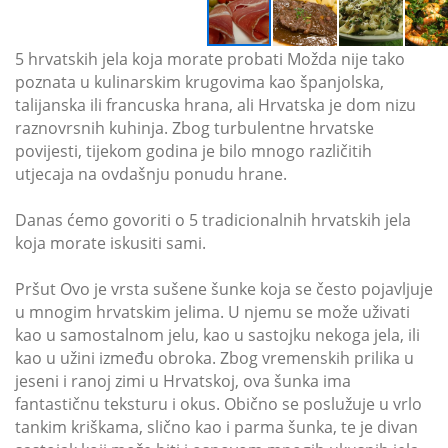
5 hrvatskih jela koja morate probati Možda nije tako
poznata u kulinarskim krugovima kao španjolska,
talijanska ili francuska hrana, ali Hrvatska je dom nizu
raznovrsnih kuhinja. Zbog turbulentne hrvatske
povijesti, tijekom godina je bilo mnogo različitih
utjecaja na ovdašnju ponudu hrane.
Danas ćemo govoriti o 5 tradicionalnih hrvatskih jela
koja morate iskusiti sami.
Pršut Ovo je vrsta sušene šunke koja se često pojavljuje
u mnogim hrvatskim jelima. U njemu se može uživati
kao u samostalnom jelu, kao u sastojku nekoga jela, ili
kao u užini između obroka. Zbog vremenskih prilika u
jeseni i ranoj zimi u Hrvatskoj, ova šunka ima
fantastičnu teksturu i okus. Obično se poslužuje u vrlo
tankim kriškama, slično kao i parma šunka, te je divan