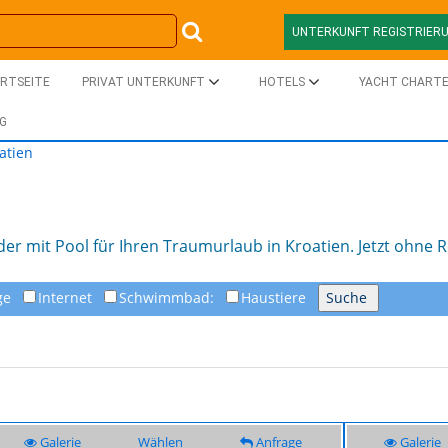
UNTERKUNFT REGISTRIER
RTSEITE
PRIVAT UNTERKUNFT
HOTELS
YACHT CHART
G
atien
r mit Pool für Ihren Traumurlaub in Kroatien. Jetzt ohne 
ge
Internet
Schwimmbad:
Haustiere
Galerie
Wählen
Anfrage
Galerie