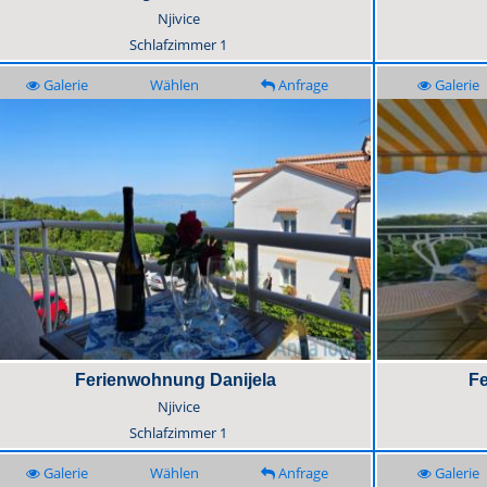
Njivice
Schlafzimmer
1
Galerie
Wählen
Anfrage
Galerie
Ferienwohnung Danijela
Fe
Njivice
Schlafzimmer
1
Galerie
Wählen
Anfrage
Galerie