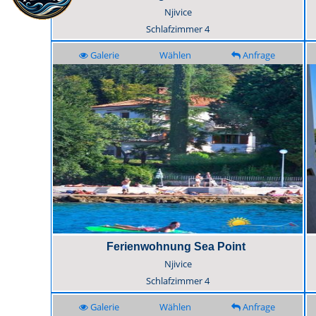
Njivice
Schlafzimmer
4
Galerie
Wählen
Anfrage
Ferienwohnung Sea Point
Njivice
Schlafzimmer
4
Galerie
Wählen
Anfrage