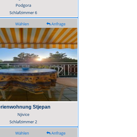
Podgora
Schlafzimmer
6
Wählen
Anfrage
rienwohnung Stjepan
Njivice
Schlafzimmer
2
Wählen
Anfrage