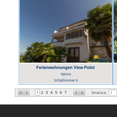
Ferienwohnungen View Point
Njivice
Schlafzimmer
6
1
2
3
4
5
6
7
Stranica: