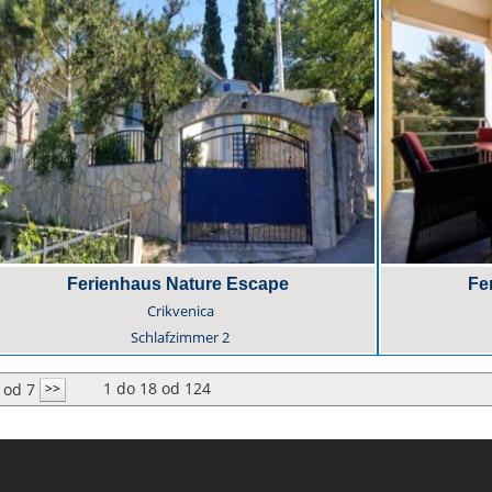
Ferienhaus Nature Escape
Fe
Crikvenica
Schlafzimmer
2
1
do
18
od
124
od 7