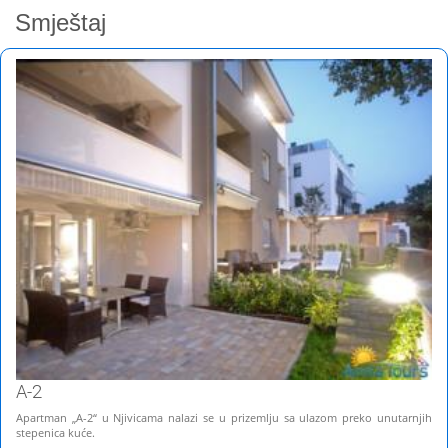
Smještaj
A-2
Apartman „A-2“ u Njivicama nalazi se u prizemlju sa ulazom preko unutarnjih
stepenica kuće.