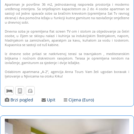
Apartman je površine 36 m2, jednostavnog rasporeda prostorija i moderno
uređenog interijera. Sa smještajnim kapacitetom za 2 do 4 osobe apartman se
sastoji od jedne spavaće sobe sa bračnim krevetom (opremljena Sat Tv ravnog
ekrana) i dva pomoćna ležaja u funkciji kutne garniture na razvlačenje smještene
u dnevnoj sobi.
Dnevna soba je opremljena flat screen TV-om i stolom za objedovanje za četiri
osobe, u čijem se sklopu nalazi i kuhinja sa indukcijskim štednjakom, napom,
hladnjakom sa zamrzivačem, aparatpm za kavu, kuhalom za vodu i tosterom.
Kupaonica se sastoji od tuš kabine.
Iz dnevne sobe prilazi se natkrivenoj terasi sa travnjakom , mediteranskim
biljkama i noćnom diskretnom rasvjetom. Terasa je opremljena tendom na
izvlačenje, garniturom za sjedenje i dvije ležaljke.
Odabirom apartmana „A-2“, agencija Anna Tours Vam želi ugodan boravak i
ljetovanje u Njivicama na otoku Krku!
Brzi pogled
Upit
Cijena (Euro)