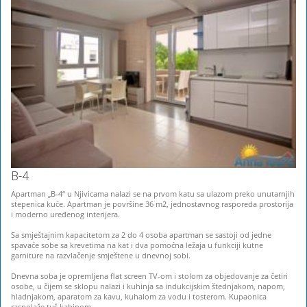
B-4
Apartman „B-4“ u Njivicama nalazi se na prvom katu sa ulazom preko unutarnjih
stepenica kuće. Apartman je površine 36 m2, jednostavnog rasporeda prostorija
i moderno uređenog interijera.
Sa smještajnim kapacitetom za 2 do 4 osoba apartman se sastoji od jedne
spavaće sobe sa krevetima na kat i dva pomoćna ležaja u funkciji kutne
garniture na razvlačenje smještene u dnevnoj sobi.
Dnevna soba je opremljena flat screen TV-om i stolom za objedovanje za četiri
osobe, u čijem se sklopu nalazi i kuhinja sa indukcijskim štednjakom, napom,
hladnjakom, aparatom za kavu, kuhalom za vodu i tosterom. Kupaonica
raspolaže tuš kabinom.