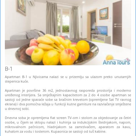
B-1
Apartman B-1 u Njivicama nalazi se u prizemlju sa ulazom preko unutarnjih
stepenica kuće.
Apartman je površine 36 m2, jednostavnog rasporeda prostorija i moderno
uređenog interijera. Sa smještajnim kapacitetom za 2 do 4 osobe apartman se
sastoji od jedne spavaće sobe sa bračnim krevetom (opremljene Sat TV ravnog
ekrana) i dva pomoćna ležaja u funkciji kutne garniture na razvlačenje smještene
u dnevnoj sobi.
Dnevna soba je opremljena flat screen TV-om i stolom za objedovanje za četiri
osobe, u čijem se sklopu nalazi i kuhinja sa indukcijskim štednjakom, napom,
mikrovalnom pećnicom, hladnjakom sa zamrzivačem, aparatom za kavu,
kuhalom za vodu i tosterom. Kupaonica se sastoji od tuš kabine.