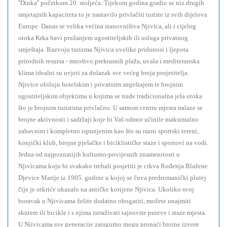
''Dinka'' početkom 20. stoljeća. Tijekom godina gradio se niz drugih
smjetajnih kapaciteta to je nastavilo privlačiti turiste iz svih dijelova
Europe. Danas se velika većina stanovništva Njivica, ali i cijelog
otoka Krka bavi pružanjem ugostiteljskih ili usluga privatnog
smještaja. Razvoju turizma Njivica uvelike pridonosi i ljepota
prirodnih resursa - mnoštvo prekrasnih plaža, uvala i mediteranska
klima idealni su uvjeti za dolazak sve većeg broja posjetitelja.
Njivice obiluju hotelskim i privatnim smještajem te brojnim
ugostiteljskim objektima u kojima se nude tradicionalna jela otoka
što je brojnim turistima privlačno. U samom centru mjesta nalaze se
brojne aktivnosti i sadržaji koje bi Vaš odmor učinile maksimalno
zabavnim i kompletno ispunjenim kao što su razni sportski tereni,
konjički klub, brojne pješačke i biciklističke staze i sportovi na vodi.
Jedna od najpoznatijih kulturno-povijesnih znamenitosti u
Njivicama koju bi svakako trebali posjetiti je crkva Rođenja Blažene
Djevice Marije iz 1905. godine u kojoj se čuva predromanički plutej
čije je otkriće ukazalo na antičke korijene Njivica. Ukoliko svoj
boravak u Njivicama želite dodatno obogatiti, možete unajmiti
skutere ili bicikle i s njima istraživati tajnovite puteve i staze mjesta.
U Njivicama sve generacije zaisgurno mogu pronaći brojne izvore