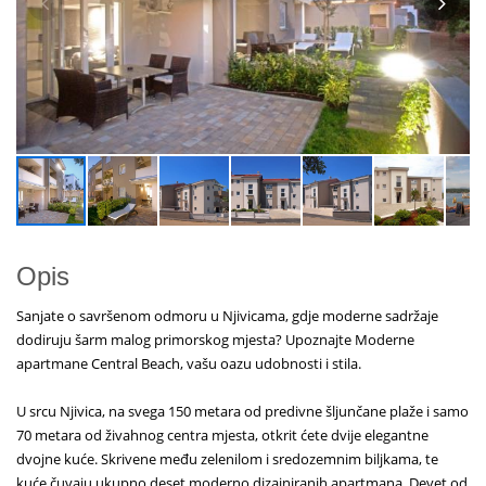
Opis
Sanjate o savršenom odmoru u Njivicama, gdje moderne sadržaje
dodiruju šarm malog primorskog mjesta? Upoznajte Moderne
apartmane Central Beach, vašu oazu udobnosti i stila.
U srcu Njivica, na svega 150 metara od predivne šljunčane plaže i samo
70 metara od živahnog centra mjesta, otkrit ćete dvije elegantne
dvojne kuće. Skrivene među zelenilom i sredozemnim biljkama, te
kuće čuvaju ukupno deset moderno dizajniranih apartmana. Devet od