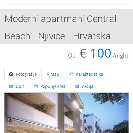
Moderni apartmani Central
Beach
Njivice
Hrvatska
€
100
Od
/night
Fotografije
Map
Karakteristike
Upit
Popunjenost
Akcija