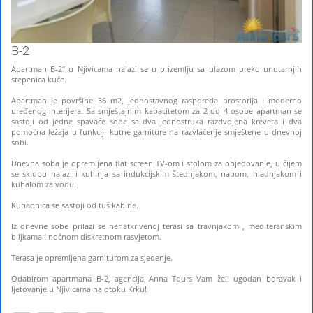
B-2
Apartman B-2“ u Njivicama nalazi se u prizemlju sa ulazom preko unutarnjih
stepenica kuće.
Apartman je površine 36 m2, jednostavnog rasporeda prostorija i moderno
uređenog interijera. Sa smještajnim kapacitetom za 2 do 4 osobe apartman se
sastoji od jedne spavaće sobe sa dva jednostruka razdvojena kreveta i dva
pomoćna ležaja u funkciji kutne garniture na razvlačenje smještene u dnevnoj
sobi.
Dnevna soba je opremljena flat screen TV-om i stolom za objedovanje, u čijem
se sklopu nalazi i kuhinja sa indukcijskim štednjakom, napom, hladnjakom i
kuhalom za vodu.
Kupaonica se sastoji od tuš kabine.
Iz dnevne sobe prilazi se nenatkrivenoj terasi sa travnjakom , mediteranskim
biljkama i noćnom diskretnom rasvjetom.
Terasa je opremljena garniturom za sjedenje.
Odabirom apartmana B-2, agencija Anna Tours Vam želi ugodan boravak i
ljetovanje u Njivicama na otoku Krku!