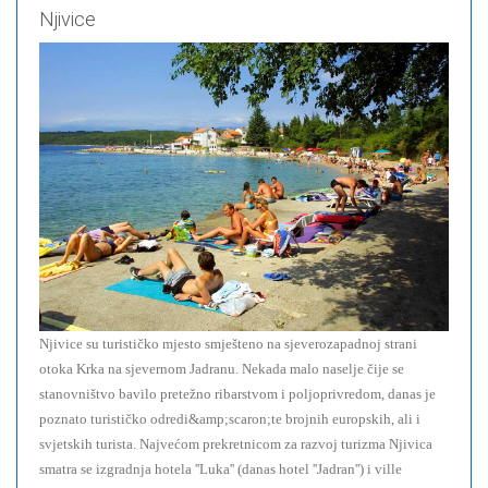
Njivice
Njivice su turističko mjesto smješteno na sjeverozapadnoj strani
otoka Krka na sjevernom Jadranu. Nekada malo naselje čije se
stanovništvo bavilo pretežno ribarstvom i poljoprivredom, danas je
poznato turističko odredi&amp;scaron;te brojnih europskih, ali i
svjetskih turista. Najvećom prekretnicom za razvoj turizma Njivica
smatra se izgradnja hotela ''Luka'' (danas hotel ''Jadran'') i ville