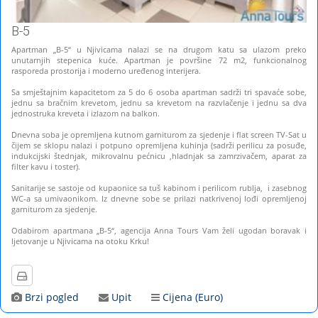
B-5
Apartman „B-5“ u Njivicama nalazi se na drugom katu sa ulazom preko
unutarnjih stepenica kuće. Apartman je površine 72 m2, funkcionalnog
rasporeda prostorija i moderno uređenog interijera.
Sa smještajnim kapacitetom za 5 do 6 osoba apartman sadrži tri spavaće sobe,
jednu sa bračnim krevetom, jednu sa krevetom na razvlačenje i jednu sa dva
jednostruka kreveta i izlazom na balkon.
Dnevna soba je opremljena kutnom garniturom za sjedenje i flat screen TV-Sat u
čijem se sklopu nalazi i potpuno opremljena kuhinja (sadrži perilicu za posuđe,
indukcijski štednjak, mikrovalnu pećnicu ,hladnjak sa zamrzivačem, aparat za
filter kavu i toster).
Sanitarije se sastoje od kupaonice sa tuš kabinom i perilicom rublja, i zasebnog
WC-a sa umivaonikom. Iz dnevne sobe se prilazi natkrivenoj lođi opremljenoj
garniturom za sjedenje.
Odabirom apartmana „B-5“, agencija Anna Tours Vam želi ugodan boravak i
ljetovanje u Njivicama na otoku Krku!
Brzi pogled
Upit
Cijena (Euro)