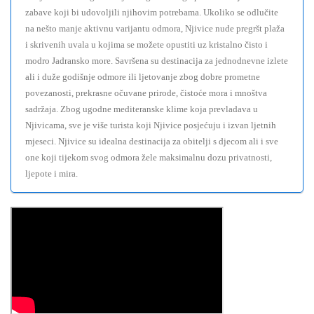
zabave koji bi udovoljili njihovim potrebama. Ukoliko se odlučite
na nešto manje aktivnu varijantu odmora, Njivice nude pregršt plaža
i skrivenih uvala u kojima se možete opustiti uz kristalno čisto i
modro Jadransko more. Savršena su destinacija za jednodnevne izlete
ali i duže godišnje odmore ili ljetovanje zbog dobre prometne
povezanosti, prekrasne očuvane prirode, čistoće mora i mnoštva
sadržaja. Zbog ugodne mediteranske klime koja prevladava u
Njivicama, sve je više turista koji Njivice posjećuju i izvan ljetnih
mjeseci. Njivice su idealna destinacija za obitelji s djecom ali i sve
one koji tijekom svog odmora žele maksimalnu dozu privatnosti,
ljepote i mira.