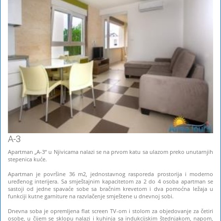
A-3
Apartman „A-3“ u Njivicama nalazi se na prvom katu sa ulazom preko unutarnjih
stepenica kuće.
Apartman je površine 36 m2, jednostavnog rasporeda prostorija i moderno
uređenog interijera. Sa smještajnim kapacitetom za 2 do 4 osoba apartman se
sastoji od jedne spavaće sobe sa bračnim krevetom i dva pomoćna ležaja u
funkciji kutne garniture na razvlačenje smještene u dnevnoj sobi.
Dnevna soba je opremljena flat screen TV-om i stolom za objedovanje za četiri
osobe, u čijem se sklopu nalazi i kuhinja sa indukcijskim štednjakom, napom,