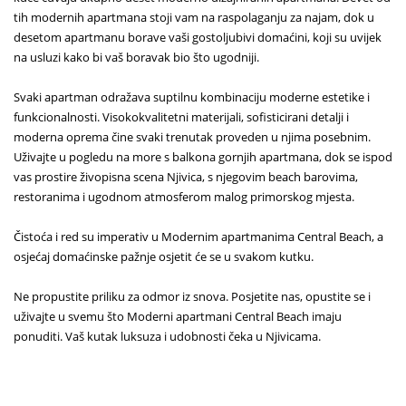
tih modernih apartmana stoji vam na raspolaganju za najam, dok u
desetom apartmanu borave vaši gostoljubivi domaćini, koji su uvijek
na usluzi kako bi vaš boravak bio što ugodniji.
Svaki apartman odražava suptilnu kombinaciju moderne estetike i
funkcionalnosti. Visokokvalitetni materijali, sofisticirani detalji i
moderna oprema čine svaki trenutak proveden u njima posebnim.
Uživajte u pogledu na more s balkona gornjih apartmana, dok se ispod
vas prostire živopisna scena Njivica, s njegovim beach barovima,
restoranima i ugodnom atmosferom malog primorskog mjesta.
Čistoća i red su imperativ u Modernim apartmanima Central Beach, a
osjećaj domaćinske pažnje osjetit će se u svakom kutku.
Ne propustite priliku za odmor iz snova. Posjetite nas, opustite se i
uživajte u svemu što Moderni apartmani Central Beach imaju
ponuditi. Vaš kutak luksuza i udobnosti čeka u Njivicama.