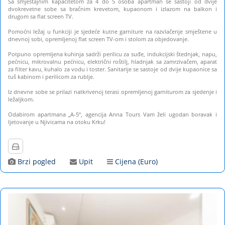
Sa smještajnim kapacitetom za 4 do 5 osoba apartman se sastoji od dvije
dvokrevetne sobe sa bračnim krevetom, kupaonom i izlazom na balkon i
drugom sa flat screen TV.
Pomoćni ležaj u funkciji je sjedeće kutne garniture na razvlačenje smještene u
dnevnoj sobi, opremljenoj flat screen TV-om i stolom za objedovanje.
Potpuno opremljena kuhinja sadrži perilicu za suđe, indukcijski štednjak, napu,
pećnicu, mikrovalnu pećnicu, električni roštilj, hladnjak sa zamrzivačem, aparat
za filter kavu, kuhalo za vodu i toster. Sanitarije se sastoje od dvije kupaonice sa
tuš kabinom i perilicom za rublje.
Iz dnevne sobe se prilazi natkrivenoj terasi opremljenoj garniturom za sjedenje i
ležaljkom.
Odabirom apartmana „A-5“, agencija Anna Tours Vam želi ugodan boravak i
ljetovanje u Njivicama na otoku Krku!
Brzi pogled
Upit
Cijena (Euro)