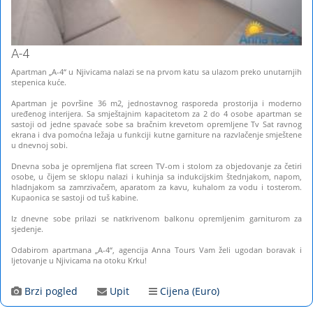
A-4
Apartman „A-4“ u Njivicama nalazi se na prvom katu sa ulazom preko unutarnjih
stepenica kuće.
Apartman je površine 36 m2, jednostavnog rasporeda prostorija i moderno
uređenog interijera. Sa smještajnim kapacitetom za 2 do 4 osobe apartman se
sastoji od jedne spavaće sobe sa bračnim krevetom opremljene Tv Sat ravnog
ekrana i dva pomoćna ležaja u funkciji kutne garniture na razvlačenje smještene
u dnevnoj sobi.
Dnevna soba je opremljena flat screen TV-om i stolom za objedovanje za četiri
osobe, u čijem se sklopu nalazi i kuhinja sa indukcijskim štednjakom, napom,
hladnjakom sa zamrzivačem, aparatom za kavu, kuhalom za vodu i tosterom.
Kupaonica se sastoji od tuš kabine.
Iz dnevne sobe prilazi se natkrivenom balkonu opremljenim garniturom za
sjedenje.
Odabirom apartmana „A-4“, agencija Anna Tours Vam želi ugodan boravak i
ljetovanje u Njivicama na otoku Krku!
Brzi pogled
Upit
Cijena (Euro)