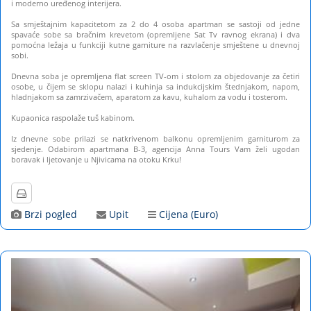
i moderno uređenog interijera.
Sa smještajnim kapacitetom za 2 do 4 osoba apartman se sastoji od jedne
spavaće sobe sa bračnim krevetom (opremljene Sat Tv ravnog ekrana) i dva
pomoćna ležaja u funkciji kutne garniture na razvlačenje smještene u dnevnoj
sobi.
Dnevna soba je opremljena flat screen TV-om i stolom za objedovanje za četiri
osobe, u čijem se sklopu nalazi i kuhinja sa indukcijskim štednjakom, napom,
hladnjakom sa zamrzivačem, aparatom za kavu, kuhalom za vodu i tosterom.
Kupaonica raspolaže tuš kabinom.
Iz dnevne sobe prilazi se natkrivenom balkonu opremljenim garniturom za
sjedenje. Odabirom apartmana B-3, agencija Anna Tours Vam želi ugodan
boravak i ljetovanje u Njivicama na otoku Krku!
Brzi pogled
Upit
Cijena (Euro)